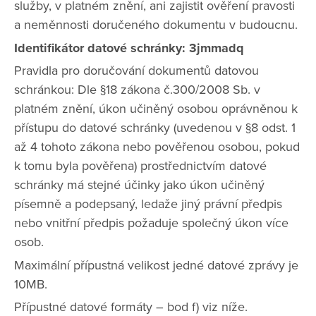
služby, v platném znění, ani zajistit ověření pravosti
a neměnnosti doručeného dokumentu v budoucnu.
Identifikátor datové schránky: 3jmmadq
Pravidla pro doručování dokumentů datovou
schránkou: Dle §18 zákona č.300/2008 Sb. v
platném znění, úkon učiněný osobou oprávněnou k
přístupu do datové schránky (uvedenou v §8 odst. 1
až 4 tohoto zákona nebo pověřenou osobou, pokud
k tomu byla pověřena) prostřednictvím datové
schránky má stejné účinky jako úkon učiněný
písemně a podepsaný, ledaže jiný právní předpis
nebo vnitřní předpis požaduje společný úkon více
osob.
Maximální přípustná velikost jedné datové zprávy je
10MB.
Přípustné datové formáty – bod f) viz níže.