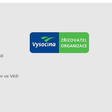
ti
v ve Věži