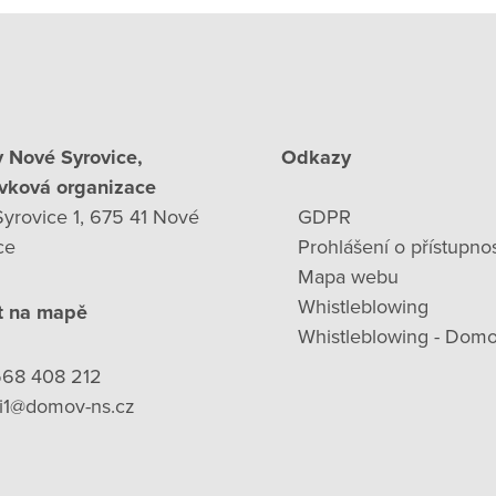
 Nové Syrovice,
Odkazy
vková organizace
yrovice 1, 675 41 Nové
GDPR
ce
Prohlášení o přístupnos
Mapa webu
Whistleblowing
t na mapě
Whistleblowing - Domo
568 408 212
ni1@domov-ns.cz