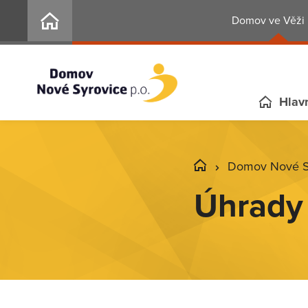
Domov ve Věži 
Hlavn
Domov Nové Sy
Úhrady 