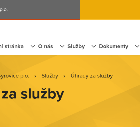
p.o.
í stránka
O nás
Služby
Dokumenty
rovice p.o.
Služby
Úhrady za služby
za služby