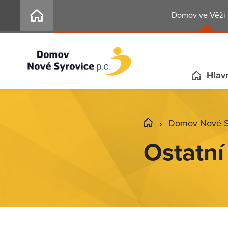
Domov ve Věži 
Hlavn
Domov Nové Sy
Ostatn