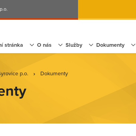
p.o.
í stránka
O nás
Služby
Dokumenty
rovice p.o.
Dokumenty
enty