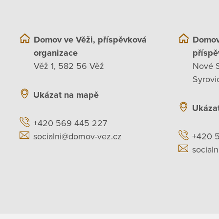
Domov ve Věži, příspěvková
Domov
organizace
příspě
Věž 1, 582 56 Věž
Nové S
Syrovi
Ukázat na mapě
Ukáza
+420 569 445 227
socialni@domov-vez.cz
+420 
social