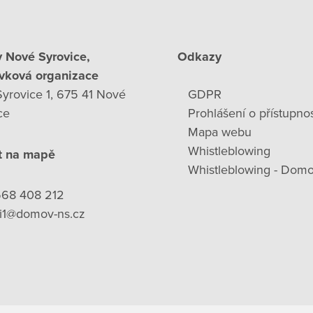
 Nové Syrovice,
Odkazy
vková organizace
yrovice 1, 675 41 Nové
GDPR
ce
Prohlášení o přístupnos
Mapa webu
Whistleblowing
t na mapě
Whistleblowing - Domo
568 408 212
ni1@domov-ns.cz