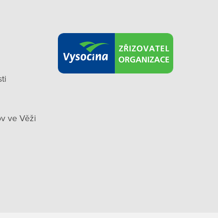
ti
v ve Věži