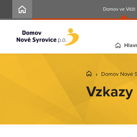
Domov ve Věži 
Hlavn
Domov Nové Sy
Vzkazy