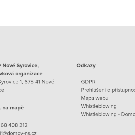
 Nové Syrovice,
Odkazy
vková organizace
yrovice 1, 675 41 Nové
GDPR
ce
Prohlášení o přístupnos
Mapa webu
Whistleblowing
t na mapě
Whistleblowing - Domo
568 408 212
ni1@domov-ns.cz