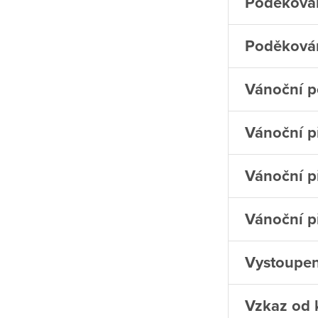
Poděkován
Poděkování
Vánoční po
Vánoční př
Vánoční př
Vánoční p
Vystoupen
Vzkaz od 