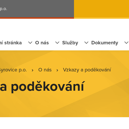
p.o.
í stránka
O nás
Služby
Dokumenty
rovice p.o.
O nás
Vzkazy a poděkování
 a poděkování