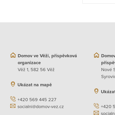
Domov ve Věži, příspěvková
Domov
organizace
příspě
Věž 1, 582 56 Věž
Nové S
Syrovi
Ukázat na mapě
Ukáza
+420 569 445 227
socialni@domov-vez.cz
+420 
social