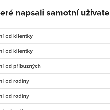
eré napsali samotní uživatel
í od klientky
í od klientky
í od příbuzných
í od rodiny
í od rodiny