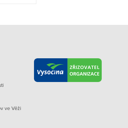
ti
v ve Věži