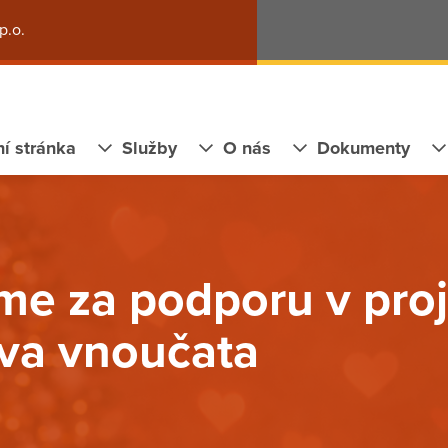
p.o.
í stránka
Služby
O nás
Dokumenty
e za podporu v pro
va vnoučata