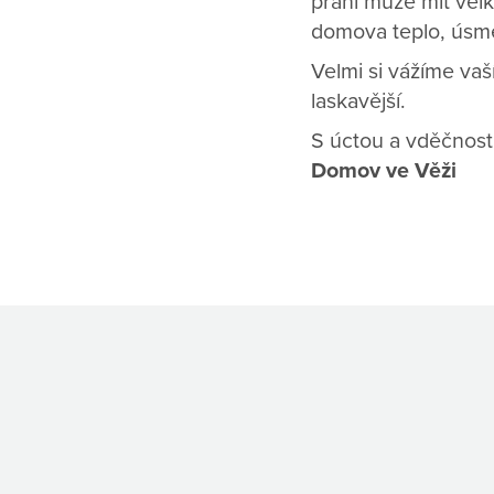
přání může mít velk
domova teplo, úsmě
Velmi si vážíme vaš
laskavější.
S úctou a vděčnost
Domov ve Věži