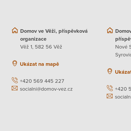
Domov ve Věži, příspěvková
Domov
organizace
příspě
Věž 1, 582 56 Věž
Nové S
Syrovi
Ukázat na mapě
Ukáza
+420 569 445 227
socialni@domov-vez.cz
+420 
social