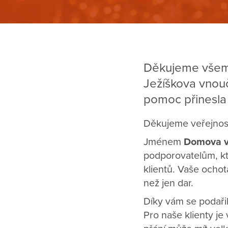
Děkujeme všem 
Ježíškova vnouč
pomoc přinesla 
Děkujeme veřejnost
Jménem
Domova v
podporovatelům, kte
klientů. Vaše ocho
než jen dar.
Díky vám se podařil
Pro naše klienty je