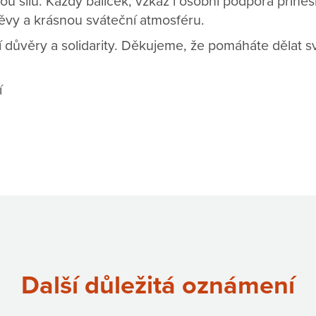
ou sílu. Každý balíček, vzkaz i osobní podpora přine
vy a krásnou sváteční atmosféru.
í důvěry a solidarity. Děkujeme, že pomáháte dělat 
í
Další důležitá oznámení