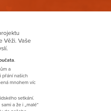
rojektu
e Věži. Vaše
lí.
oučata
.
cům a
i přání našich
namená mnohem víc
lidského setkání.
 sami a že i „malé“