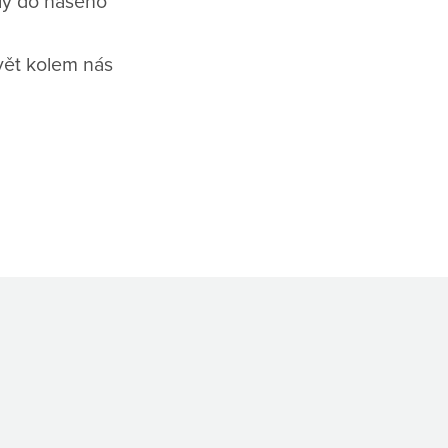
sly do našeho
svět kolem nás