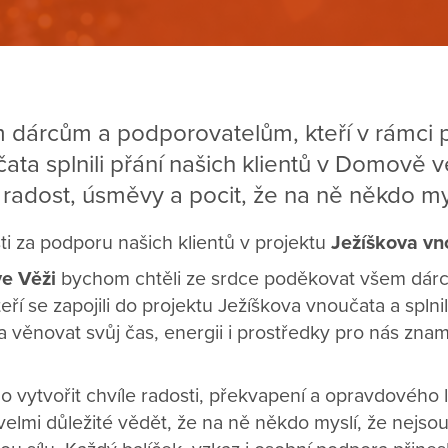
dárcům a podporovatelům, kteří v rámci p
ata splnili přání našich klientů v Domově v
radost, úsměvy a pocit, že na ně někdo mys
i za podporu našich klientů v projektu
Ježíškova vn
e Věži
bychom chtěli ze srdce poděkovat všem dár
ří se zapojili do projektu Ježíškova vnoučata a splnil
ta věnovat svůj čas, energii i prostředky pro nás z
o vytvořit chvíle radosti, překvapení a opravdového 
 velmi důležité vědět, že na ně někdo myslí, že nejsou