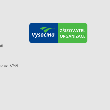
ti
v ve Věži