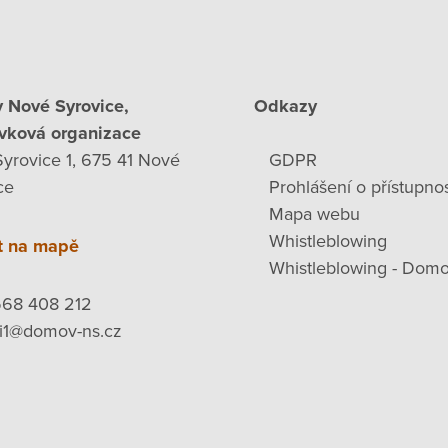
 Nové Syrovice,
Odkazy
vková organizace
yrovice 1, 675 41 Nové
GDPR
ce
Prohlášení o přístupnos
Mapa webu
Whistleblowing
t na mapě
Whistleblowing - Domo
568 408 212
ni1@domov-ns.cz