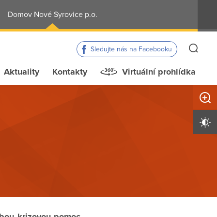
Domov Nové Syrovice p.o.
Sledujte nás na Facebooku
Aktuality
Kontakty
Virtuální prohlídka
Zvětši
Vysoký 
bou krizovou pomoc