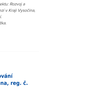
jektu: Rozvoj a
í v Kraji Vysočina,
.
žka.