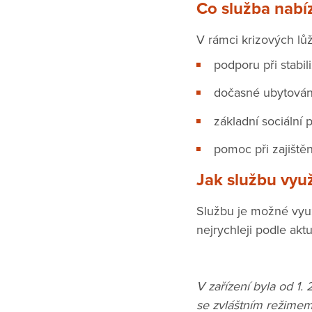
Co služba nabíz
V rámci krizových l
podporu při stabili
dočasné ubytován
základní sociální 
pomoc při zajištěn
Jak službu využ
Službu je možné využ
nejrychleji podle aktu
V zařízení byla od 1.
se zvláštním režimem