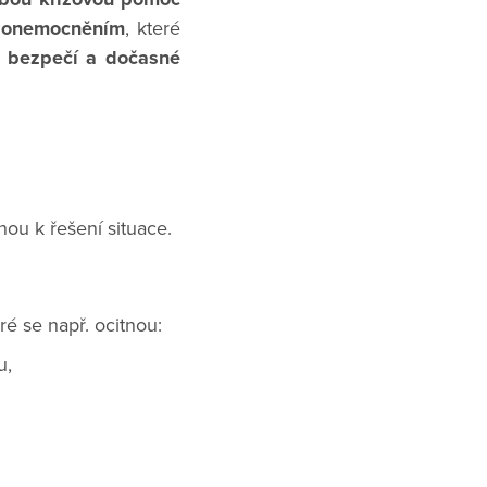
 onemocněním
, které
 bezpečí a dočasné
ou k řešení situace.
eré se např. ocitnou:
u,