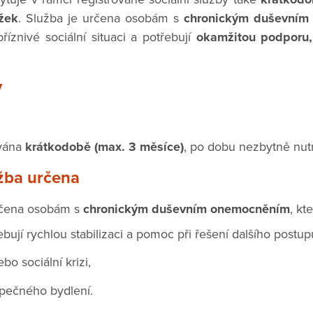
žek
. Služba je určena osobám s
chronickým duševním
říznivé sociální situaci a potřebují
okamžitou podporu,
y
ována
krátkodobě (max. 3 měsíce)
, po dobu nezbytně nutn
užba určena
určena osobám s
chronickým duševním onemocněním
, kt
řebují rychlou stabilizaci a pomoc při řešení dalšího postup
bo sociální krizi,
pečného bydlení.