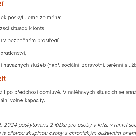
í
ůžek poskytujeme zejména:
zaci situace klienta,
í v bezpečném prostředí,
poradenství,
í návazných služeb (např. sociální, zdravotní, terénní služ
ít
ít po předchozí domluvě. V naléhavých situacích se sna
ální volné kapacity.
 2. 2024 poskytována 2 lůžka pro osoby v krizi, v rámci so
 (s cílovou skupinou osoby s chronickým duševním onemo