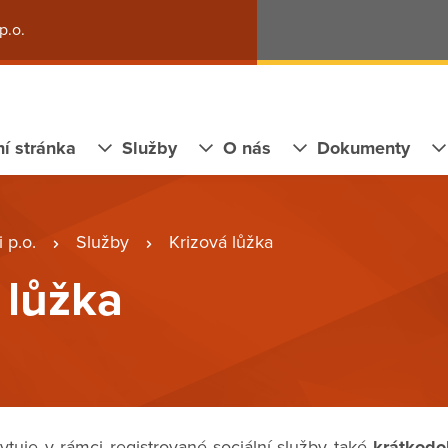
p.o.
í stránka
Služby
O nás
Dokumenty
 p.o.
Služby
Krizová lůžka
 lůžka
uje v rámci registrované sociální služby také
krátkodo