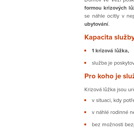
formou krizových lů
se náhle ocitly v nep
ubytování
.
Kapacita služb
1 krizová lůžka,
služba je poskyt
Pro koho je sl
Krizová lůžka jsou 
v situaci, kdy pot
v náhlé rodinné ne
bez možnosti bez