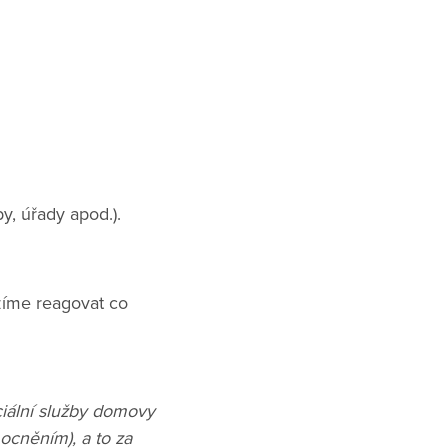
by, úřady apod.).
žíme reagovat co
ciální služby domovy
cněním), a to za