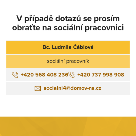
V případě dotazů se prosím
obraťte na sociální pracovnici
Bc. Ludmila Čáblová
sociální pracovník
+420 568 408 236
+420 737 998 908
socialni4@domov-ns.cz